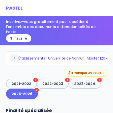
PASTEL
Inscrivez-vous gratuitement pour accéder à
l'ensemble des documents et fonctionnalités de
Pastel !
S'inscrire
Établissements
Université de Namur
Il manque un cours ?
1
1
8
2021-2022
2022-2023
2023-2024
0
2025-2026
Finalité spécialisée