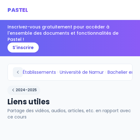
PASTEL
Inscrivez-vous gratuitement pour accéder à
l'ensemble des documents et fonctionnalités de
Pastel !
S'inscrire
Établissements
Université de Namur
Bachelier en hi
2024-2025
Liens utiles
Partage des vidéos, audios, articles, etc. en rapport avec
ce cours