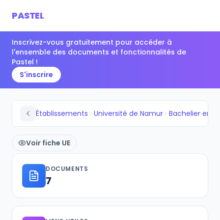
PASTEL
Inscrivez-vous gratuitement pour accéder à
l'ensemble des documents et fonctionnalités de
Pastel !
S'inscrire
Établissements
Université de Namur
Bachelier en hi
Voir fiche UE
DOCUMENTS
7