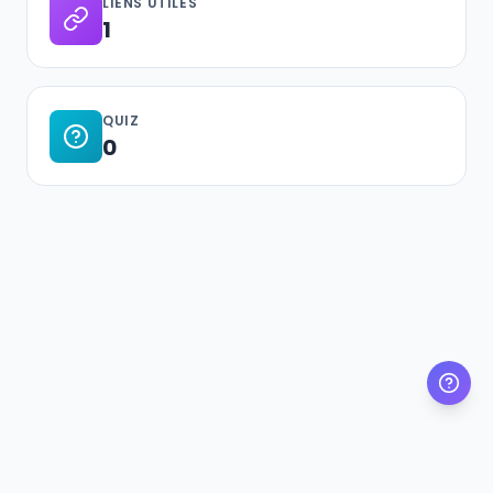
LIENS UTILES
1
QUIZ
0