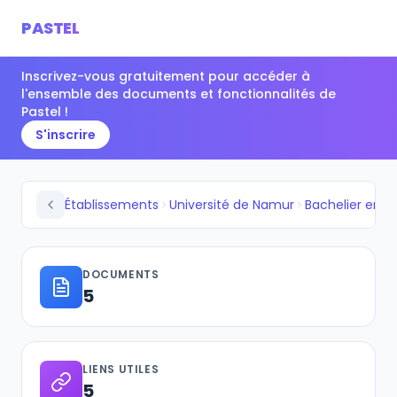
PASTEL
Inscrivez-vous gratuitement pour accéder à
l'ensemble des documents et fonctionnalités de
Pastel !
S'inscrire
Établissements
Université de Namur
Bachelier en hi
DOCUMENTS
5
LIENS UTILES
5