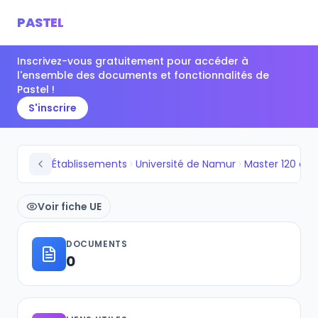
PASTEL
Inscrivez-vous gratuitement pour accéder à
l'ensemble des documents et fonctionnalités de
Pastel !
S'inscrire
Établissements
Université de Namur
Voir fiche UE
DOCUMENTS
0