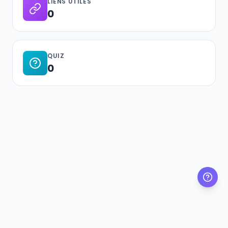
LIENS UTILES
0
QUIZ
0