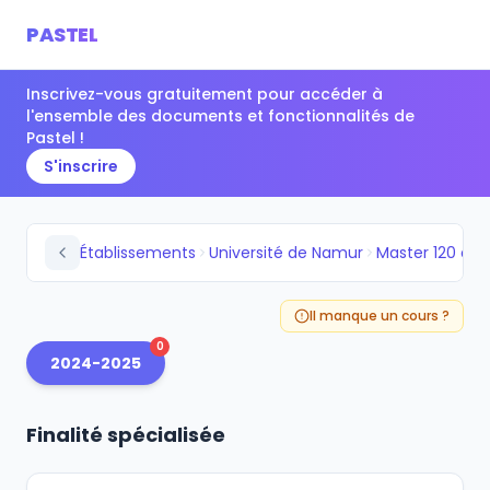
PASTEL
Inscrivez-vous gratuitement pour accéder à
l'ensemble des documents et fonctionnalités de
Pastel !
S'inscrire
Établissements
Université de Namur
Il manque un cours ?
0
2024-2025
Finalité spécialisée