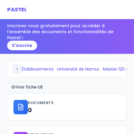
PASTEL
Inscrivez-vous gratuitement pour accéder à
l'ensemble des documents et fonctionnalités de
Pastel !
S'inscrire
Établissements
Université de Namur
Voir fiche UE
DOCUMENTS
0