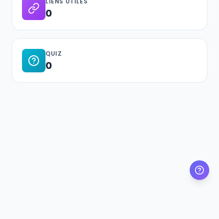
LIENS UTILES
0
QUIZ
0