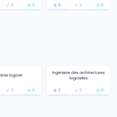
0
0
0
0
0
Ingénierie des architectures
énie logiciel
logicielles
0
0
0
0
0