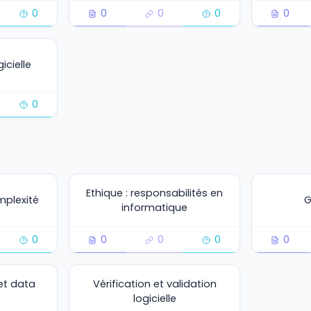
0
0
0
0
0
icielle
0
Ethique : responsabilités en
mplexité
G
informatique
0
0
0
0
0
et data
Vérification et validation
logicielle