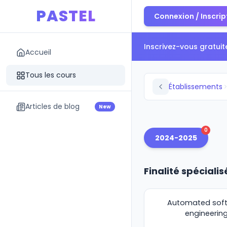
PASTEL
Connexion / Inscrip
Inscrivez-vous gratui
Accueil
Tous les cours
Établissements
Articles de blog
New
0
2024-2025
Finalité spécialis
Automated sof
engineerin