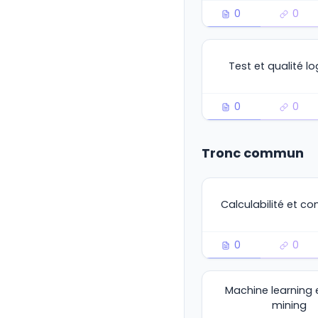
0
0
Test et qualité log
0
0
Tronc commun
Calculabilité et co
0
0
Machine learning 
mining