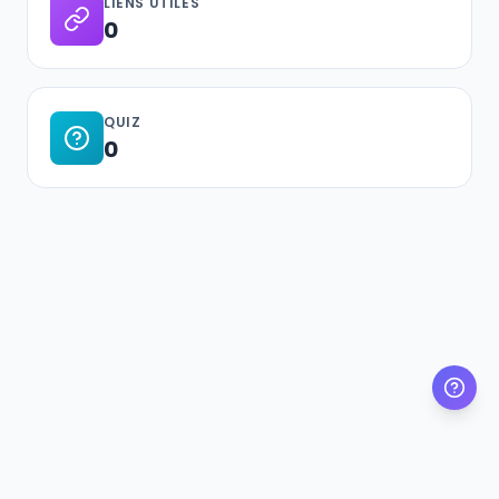
LIENS UTILES
0
QUIZ
0