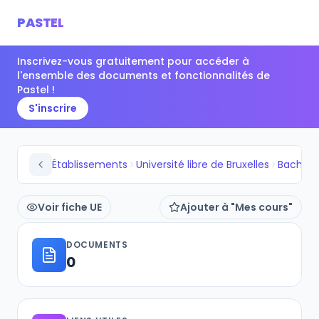
PASTEL
Inscrivez-vous gratuitement pour accéder à
l'ensemble des documents et fonctionnalités de
Pastel !
S'inscrire
Établissements
Université libre de Bruxelles
Voir fiche UE
Ajouter à "Mes cours"
DOCUMENTS
0