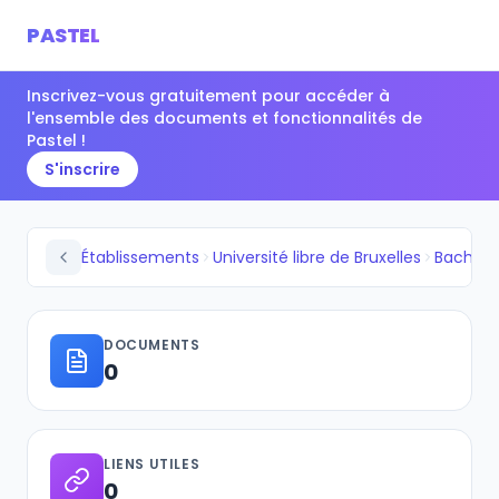
PASTEL
Inscrivez-vous gratuitement pour accéder à
l'ensemble des documents et fonctionnalités de
Pastel !
S'inscrire
Établissements
Université libre de Bruxelles
DOCUMENTS
0
LIENS UTILES
0