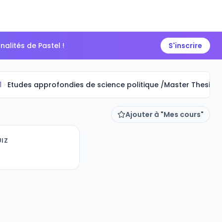
alités de Pastel !
S'inscrire
1
Etudes approfondies de science politique /Master Thesis 
Ajouter à "Mes cours"
IZ