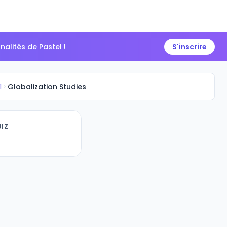
alités de Pastel !
S'inscrire
1
Globalization Studies
IZ