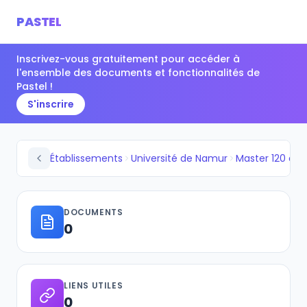
PASTEL
Inscrivez-vous gratuitement pour accéder à
l'ensemble des documents et fonctionnalités de
Pastel !
S'inscrire
Établissements
Université de Namur
DOCUMENTS
0
LIENS UTILES
0