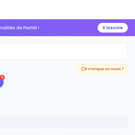
alités de Pastel !
S'inscrire
Il manque un cours ?
0