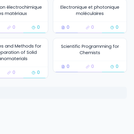
ion électrochimique
Electronique et photonique
es matériaux
moléculaires
0
0
0
0
0
es and Methods for
Scientific Programming for
eparation of Solid
Chemists
anomaterials
0
0
0
0
0