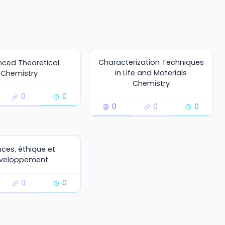
Characterization Techniques
ced Theoretical
in Life and Materials
Chemistry
Chemistry
0
0
0
0
0
nces, éthique et
veloppement
0
0