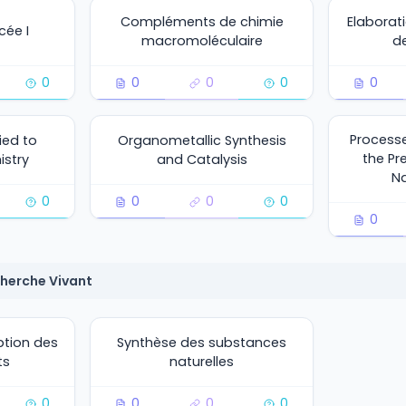
Compléments de chimie
Elaborat
cée I
macromoléculaire
d
0
0
0
0
0
Process
ied to
Organometallic Synthesis
the Pr
istry
and Catalysis
N
0
0
0
0
0
cherche Vivant
ption des
Synthèse des substances
ts
naturelles
0
0
0
0