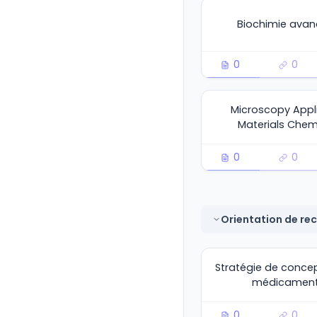
Biochimie avan
0
0
Microscopy Appl
Materials Chem
0
0
Orientation de re
Stratégie de conce
médicamen
0
0