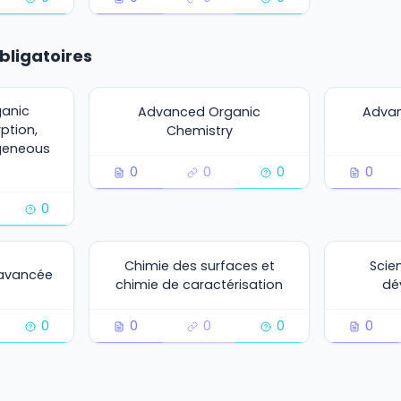
bligatoires
ganic
Advanced Organic
Advan
ption,
Chemistry
ogeneous
0
0
0
0
0
Chimie des surfaces et
Scie
 avancée
chimie de caractérisation
dé
0
0
0
0
0