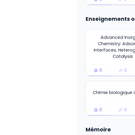
Enseignements o
Advanced Inor
Chemistry: Adsor
Interfaces, Heter
Catalysis
0
0
Chimie biologique
0
0
Mémoire